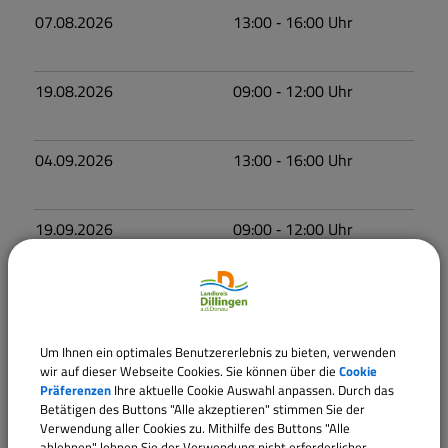
07.08.2026
13:00
‐ 16:00
Uhr
19.08.2026
09:00
‐ 12:00
Uhr
04.09.2026
13:00
‐ 16:00
Uhr
19.09.2026
09:00
‐ 12:00
Uhr
02.10.2026
13:00
‐ 16:00
Uhr
Um Ihnen ein optimales Benutzererlebnis zu bieten, verwenden
17.10.2026
09:00
‐ 12:00
Uhr
wir auf dieser Webseite Cookies. Sie können über die
Cookie
Präferenzen
Ihre aktuelle Cookie Auswahl anpassen. Durch das
Betätigen des Buttons "Alle akzeptieren" stimmen Sie der
Verwendung aller Cookies zu. Mithilfe des Buttons "Alle
06.11.2026
13:00
‐ 16:00
Uhr
ablehnen" lehnen Sie der Verwendung nicht erforderlicher