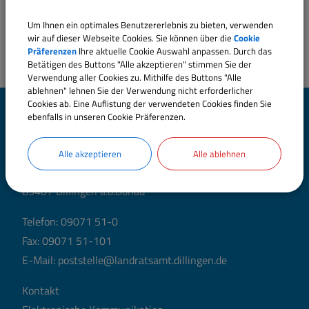
Um Ihnen ein optimales Benutzererlebnis zu bieten, verwenden
wir auf dieser Webseite Cookies. Sie können über die
Cookie
Präferenzen
Ihre aktuelle Cookie Auswahl anpassen. Durch das
Betätigen des Buttons "Alle akzeptieren" stimmen Sie der
Verwendung aller Cookies zu. Mithilfe des Buttons "Alle
ablehnen" lehnen Sie der Verwendung nicht erforderlicher
Cookies ab. Eine Auflistung der verwendeten Cookies finden Sie
Landratsamt Dillingen
ebenfalls in unseren Cookie Präferenzen.
a.d.Donau
Alle akzeptieren
Alle ablehnen
Große Allee 24 (Hauptgebäude)
89407 Dillingen a.d.Donau
Telefon:
09071 51-0
Fax: 09071 51-101
E-Mail:
poststelle@landratsamt.dillingen.de
Kontakt