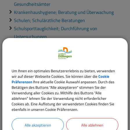
Gesundheitsämter
Krankenhaushygiene; Beratung und Überwachung
Schulen; Schulärztliche Beratungen
Schulsporttauglichkeit; Durchführung von
Untersuchungen
Sexuell übertragbare Krankheiten; Beratung und
Untersuchungen
Umwelteinwirkungen; Beobachtung, Beurteilung und
Bewertung
Um Ihnen ein optimales Benutzererlebnis zu bieten, verwenden
wir auf dieser Webseite Cookies. Sie können über die
Cookie
Umweltmedizin; Aufklärung und Beratung
Präferenzen
Ihre aktuelle Cookie Auswahl anpassen. Durch das
Bayerisches Psychisch-Kranken-Hilfegesetz -
Betätigen des Buttons "Alle akzeptieren" stimmen Sie der
Erstellung von Gutachten und ärztlichen Zeugnissen
Verwendung aller Cookies zu. Mithilfe des Buttons "Alle
ablehnen" lehnen Sie der Verwendung nicht erforderlicher
Cookies ab. Eine Auflistung der verwendeten Cookies finden Sie
ebenfalls in unseren Cookie Präferenzen.
Alle akzeptieren
Alle ablehnen