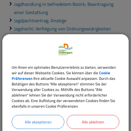
Jagdhandlung in befriedetem Bezirk; Beantragung
einer Gestattung
Jagdpachtvertrag; Anzeige
Jagdrecht; Verfolgung von Ordnungswidrigkeiten
Jagdschein und Falknerjagdschein; Beantragung der
Erteilung und Verlängerung
Motorsportliche Veranstaltung; Beantragung einer
Erlaubnis
Um Ihnen ein optimales Benutzererlebnis zu bieten, verwenden
Sicherheitsrecht; Anordnungen
wir auf dieser Webseite Cookies. Sie können über die
Cookie
Versammlung; Anzeige
Präferenzen
Ihre aktuelle Cookie Auswahl anpassen. Durch das
Betätigen des Buttons "Alle akzeptieren" stimmen Sie der
Verschlusssachen in der Kommune; Informationen
Verwendung aller Cookies zu. Mithilfe des Buttons "Alle
ablehnen" lehnen Sie der Verwendung nicht erforderlicher
Cookies ab. Eine Auflistung der verwendeten Cookies finden Sie
ebenfalls in unseren Cookie Präferenzen.
Alle akzeptieren
Alle ablehnen