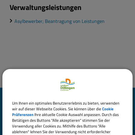
Verwaltungsleistungen
Asylbewerber; Beantragung von Leistungen
Landratsamt Dillingen
Um Ihnen ein optimales Benutzererlebnis zu bieten, verwenden
a.d.Donau
wir auf dieser Webseite Cookies. Sie können über die
Cookie
Präferenzen
Ihre aktuelle Cookie Auswahl anpassen. Durch das
Betätigen des Buttons "Alle akzeptieren" stimmen Sie der
Große Allee 24 (Hauptgebäude)
Verwendung aller Cookies zu. Mithilfe des Buttons "Alle
ablehnen" lehnen Sie der Verwendung nicht erforderlicher
89407 Dillingen a.d.Donau