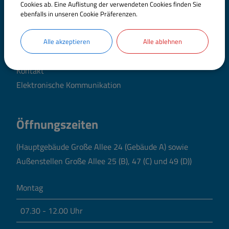
Cookies ab. Eine Auflistung der verwendeten Cookies finden Sie
ebenfalls in unseren Cookie Präferenzen.
Telefon:
09071 51-0
Fax: 09071 51-101
Alle akzeptieren
Alle ablehnen
E-Mail:
poststelle@landratsamt.dillingen.de
Kontakt
Elektronische Kommunikation
Öffnungszeiten
(Hauptgebäude Große Allee 24 (Gebäude A) sowie
Außenstellen Große Allee 25 (B), 47 (C) und 49 (D))
Montag
07.30 - 12.00 Uhr