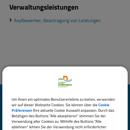
Verwaltungsleistungen
Asylbewerber; Beantragung von Leistungen
Landratsamt Dillingen
Um Ihnen ein optimales Benutzererlebnis zu bieten, verwenden
a.d.Donau
wir auf dieser Webseite Cookies. Sie können über die
Cookie
Präferenzen
Ihre aktuelle Cookie Auswahl anpassen. Durch das
Betätigen des Buttons "Alle akzeptieren" stimmen Sie der
Große Allee 24 (Hauptgebäude)
Verwendung aller Cookies zu. Mithilfe des Buttons "Alle
ablehnen" lehnen Sie der Verwendung nicht erforderlicher
89407 Dillingen a.d.Donau