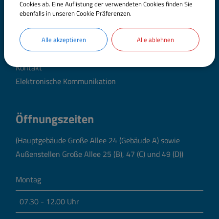
Cookies ab. Eine Auflistung der verwendeten Cookies finden Sie
ebenfalls in unseren Cookie Präferenzen.
Telefon:
09071 51-0
Fax: 09071 51-101
Alle akzeptieren
Alle ablehnen
E-Mail:
poststelle@landratsamt.dillingen.de
Kontakt
Elektronische Kommunikation
Öffnungszeiten
(Hauptgebäude Große Allee 24 (Gebäude A) sowie
Außenstellen Große Allee 25 (B), 47 (C) und 49 (D))
Montag
07.30 - 12.00 Uhr