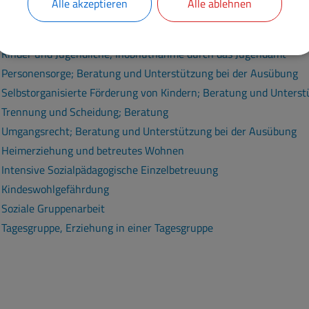
Alle akzeptieren
Alle ablehnen
Erziehungshilfe; Beantragung von Hilfen zur Erziehung
Familiengericht; Mitwirkung des Jugendamtes bei gerichtlichen V
Kinder und Jugendliche; Inobhutnahme durch das Jugendamt
Personensorge; Beratung und Unterstützung bei der Ausübung
Selbstorganisierte Förderung von Kindern; Beratung und Unters
Trennung und Scheidung; Beratung
Umgangsrecht; Beratung und Unterstützung bei der Ausübung
Heimerziehung und betreutes Wohnen
Intensive Sozialpädagogische Einzelbetreuung
Kindeswohlgefährdung
Soziale Gruppenarbeit
Tagesgruppe, Erziehung in einer Tagesgruppe