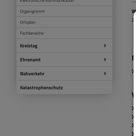
Elektronische Kommunikation
W
Organigramm
Z
Ortsplan
Fachbereiche
Kreistag
M
Ehrenamt
Nahverkehr
Katastrophenschutz
V