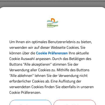
eitere Informationen:
immer:
A-322
Um Ihnen ein optimales Benutzererlebnis zu bieten,
itarbeiter
verwenden wir auf dieser Webseite Cookies. Sie
können über die
Cookie Präferenzen
Ihre aktuelle
Team 214 - Kreisjugendamt - Allgemeiner Sozialer Dienst
Cookie Auswahl anpassen. Durch das Betätigen des
Buttons "Alle akzeptieren" stimmen Sie der
Verwendung aller Cookies zu. Mithilfe des Buttons
erwaltungsleistungen
"Alle ablehnen" lehnen Sie der Verwendung nicht
erforderlicher Cookies ab. Eine Auflistung der
Betreuung und Versorgung des Kindes in Notsituationen; Beantr
verwendeten Cookies finden Sie ebenfalls in unseren
Eltern- und Familienbildung; Inanspruchnahme von Angeboten
Cookie Präferenzen.
Erziehung in der Familie; Beantragung der Betreuung in einer 
Erziehungsberatungsstellen; Beantragung einer Förderung