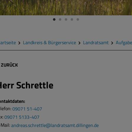
artseite
Landkreis & Bürgerservice
Landratsamt
Aufgab
ZURÜCK
Herr
Schrettle
ontaktdaten:
lefon:
09071 51-407
ax:
09071 5133-407
-Mail:
andreas.schrettle@landratsamt.dillingen.de