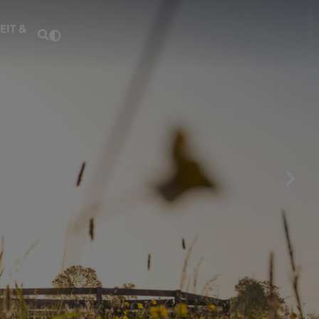
Fouad Vollmer
EIT &