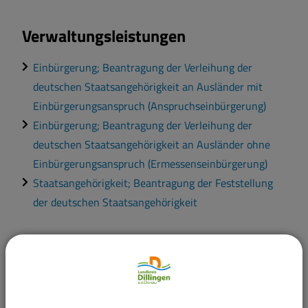
Verwaltungsleistungen
Einbürgerung; Beantragung der Verleihung der
deutschen Staatsangehörigkeit an Ausländer mit
Einbürgerungsanspruch (Anspruchseinbürgerung)
Einbürgerung; Beantragung der Verleihung der
deutschen Staatsangehörigkeit an Ausländer ohne
Einbürgerungsanspruch (Ermessenseinbürgerung)
Staatsangehörigkeit; Beantragung der Feststellung
der deutschen Staatsangehörigkeit