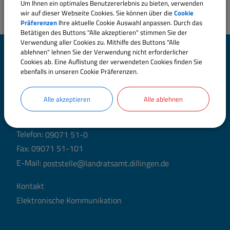
Um Ihnen ein optimales Benutzererlebnis zu bieten, verwenden
wir auf dieser Webseite Cookies. Sie können über die
Cookie
Präferenzen
Ihre aktuelle Cookie Auswahl anpassen. Durch das
Betätigen des Buttons "Alle akzeptieren" stimmen Sie der
Verwendung aller Cookies zu. Mithilfe des Buttons "Alle
ablehnen" lehnen Sie der Verwendung nicht erforderlicher
Landratsamt Dillingen
Cookies ab. Eine Auflistung der verwendeten Cookies finden Sie
a.d.Donau
ebenfalls in unseren Cookie Präferenzen.
Große Allee 24 (Hauptgebäude)
Alle akzeptieren
Alle ablehnen
89407 Dillingen a.d.Donau
Telefon:
09071 51-0
Fax: 09071 51-101
E-Mail:
poststelle@landratsamt.dillingen.de
Kontakt
Elektronische Kommunikation