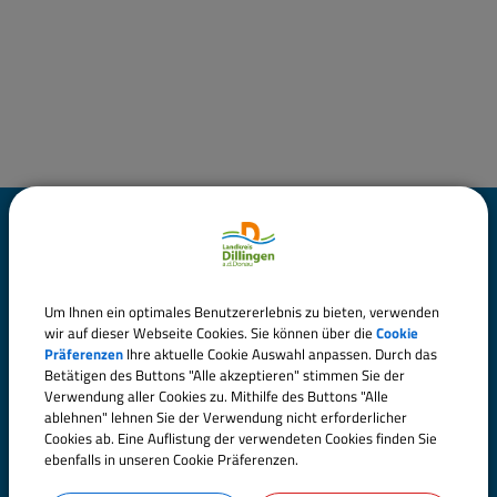
Landratsamt Dillingen
a.d.Donau
Um Ihnen ein optimales Benutzererlebnis zu bieten, verwenden
Große Allee 24 (Hauptgebäude)
wir auf dieser Webseite Cookies. Sie können über die
Cookie
89407 Dillingen a.d.Donau
Präferenzen
Ihre aktuelle Cookie Auswahl anpassen. Durch das
Betätigen des Buttons "Alle akzeptieren" stimmen Sie der
Verwendung aller Cookies zu. Mithilfe des Buttons "Alle
Telefon:
09071 51-0
ablehnen" lehnen Sie der Verwendung nicht erforderlicher
Fax: 09071 51-101
Cookies ab. Eine Auflistung der verwendeten Cookies finden Sie
ebenfalls in unseren Cookie Präferenzen.
E-Mail:
poststelle@landratsamt.dillingen.de