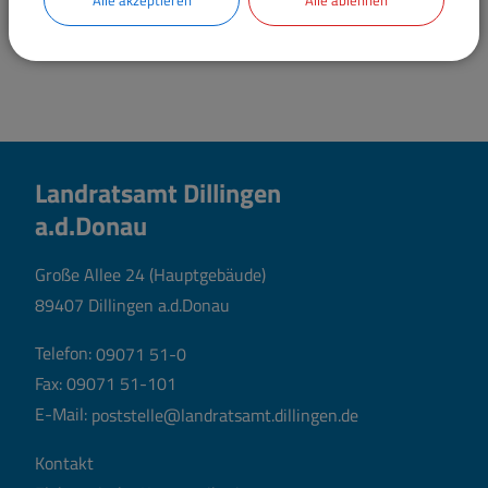
Alle akzeptieren
Alle ablehnen
Landratsamt Dillingen
a.d.Donau
Große Allee 24 (Hauptgebäude)
89407 Dillingen a.d.Donau
Telefon:
09071 51-0
Fax: 09071 51-101
E-Mail:
poststelle@landratsamt.dillingen.de
Kontakt