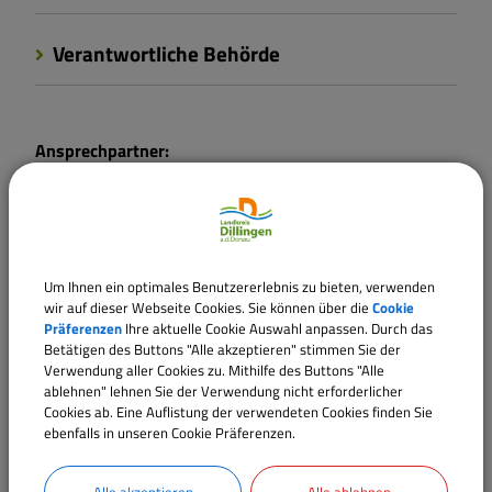
Verantwortliche Behörde
Ansprechpartner:
Frau
Ehnle
Tel.:
09071 51-204
E-Mail:
silvia.ehnle@landratsamt.dillingen.de
Um Ihnen ein optimales Benutzererlebnis zu bieten, verwenden
wir auf dieser Webseite Cookies. Sie können über die
Cookie
Sachgebiete
Präferenzen
Ihre aktuelle Cookie Auswahl anpassen. Durch das
Fachbereich 41 - Abfallrecht, Immissionsschutz,
Betätigen des Buttons "Alle akzeptieren" stimmen Sie der
Verwendung aller Cookies zu. Mithilfe des Buttons "Alle
Bodenschutz
ablehnen" lehnen Sie der Verwendung nicht erforderlicher
Cookies ab. Eine Auflistung der verwendeten Cookies finden Sie
ebenfalls in unseren Cookie Präferenzen.