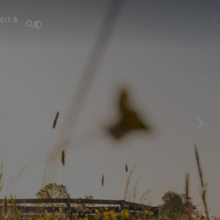
Fouad Vollmer
EIT &