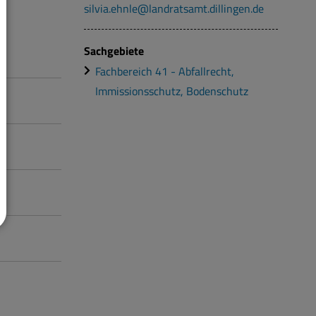
silvia.ehnle@landratsamt.dillingen.de
Sachgebiete
Fachbereich 41 - Abfallrecht,
Immissionsschutz, Bodenschutz