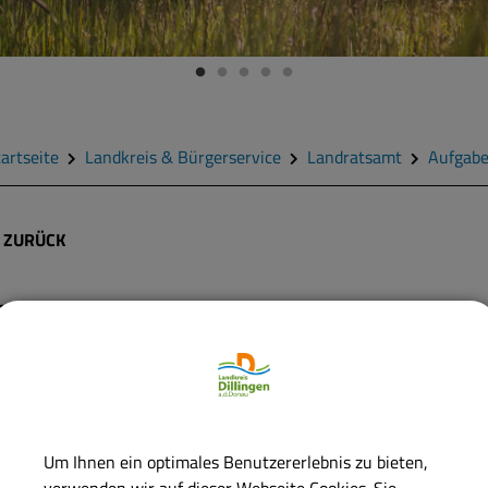
artseite
Landkreis & Bürgerservice
Landratsamt
Aufgab
ZURÜCK
Abfallrecht; Informatione
r Vollzug des Abfallrechts obliegt in Bayern den Regierungen und
reisverwaltungsbehörden (Landratsämter und kreisfreie Städte) s
andesamt für Umwelt, die Durchführung der Abfallentsorgung den
Um Ihnen ein optimales Benutzererlebnis zu bieten,