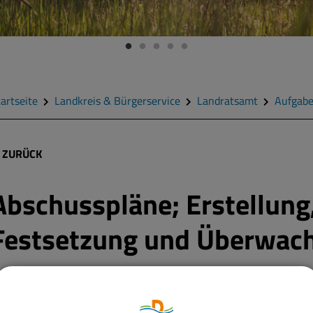
artseite
Landkreis & Bürgerservice
Landratsamt
Aufgab
ZURÜCK
Abschusspläne; Erstellung
Festsetzung und Überwach
chalenwild (mit Ausnahme von Schwarzwild), Auer-, Birk-, und Ra
owie Seehunde dürfen nur auf Grund und im Rahmen eines Absch