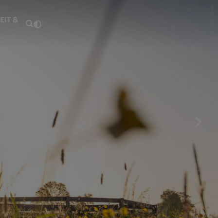
Fouad Vollmer
EIT &