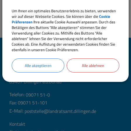
Um Ihnen ein optimales Benutzererlebnis zu bieten, verwenden
wir auf dieser Webseite Cookies. Sie können über die
Cookie
Präferenzen
Ihre aktuelle Cookie Auswahl anpassen. Durch das
Betätigen des Buttons "Alle akzeptieren" stimmen Sie der
Verwendung aller Cookies zu. Mithilfe des Buttons "Alle
ablehnen" lehnen Sie der Verwendung nicht erforderlicher
Cookies ab. Eine Auflistung der verwendeten Cookies finden Sie
Landratsamt Dillingen
ebenfalls in unseren Cookie Präferenzen.
a.d.Donau
Alle akzeptieren
Alle ablehnen
Große Allee 24 (Hauptgebäude)
89407 Dillingen a.d.Donau
Telefon:
09071 51-0
Fax: 09071 51-101
E-Mail:
poststelle@landratsamt.dillingen.de
Kontakt