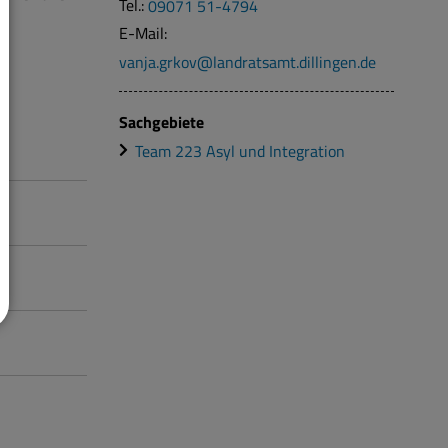
Tel.:
09071 51-4794
E-Mail:
vanja.grkov@landratsamt.dillingen.de
Sachgebiete
Team 223 Asyl und Integration