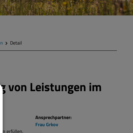
en
Detail
g von Leistungen im
Ansprechpartner:
Frau
Grkov
en erfüllen.