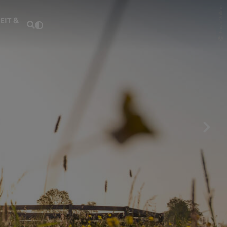
Fouad Vollmer
EIT &