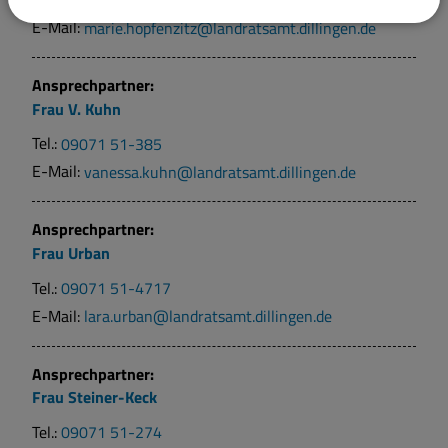
E-Mail:
marie.hopfenzitz@landratsamt.dillingen.de
Ansprechpartner:
Frau
V.
Kuhn
Tel.:
09071 51-385
E-Mail:
vanessa.kuhn@landratsamt.dillingen.de
Ansprechpartner:
Frau
Urban
Tel.:
09071 51-4717
E-Mail:
lara.urban@landratsamt.dillingen.de
Ansprechpartner:
Frau
Steiner-Keck
Tel.:
09071 51-274