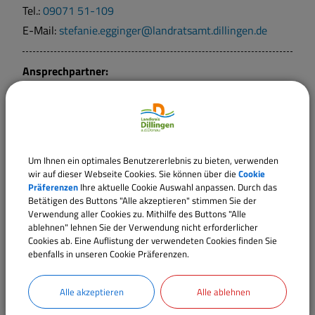
Tel.:
09071 51-109
E-Mail:
stefanie.egginger@landratsamt.dillingen.de
Ansprechpartner:
Frau
Gerstmeier
Tel.:
09071 51-107
E-Mail:
simone.gerstmeier@landratsamt.dillingen.de
Um Ihnen ein optimales Benutzererlebnis zu bieten, verwenden
Ansprechpartner:
wir auf dieser Webseite Cookies. Sie können über die
Cookie
Präferenzen
Ihre aktuelle Cookie Auswahl anpassen. Durch das
Frau
T.
Zeller
Betätigen des Buttons "Alle akzeptieren" stimmen Sie der
Tel.:
09071 51-275
Verwendung aller Cookies zu. Mithilfe des Buttons "Alle
ablehnen" lehnen Sie der Verwendung nicht erforderlicher
E-Mail:
theresa.zeller@landratsamt.dillingen.de
Cookies ab. Eine Auflistung der verwendeten Cookies finden Sie
ebenfalls in unseren Cookie Präferenzen.
Ansprechpartner:
Frau
Hopfenzitz
Alle akzeptieren
Alle ablehnen
Tel.:
09071 51-4711