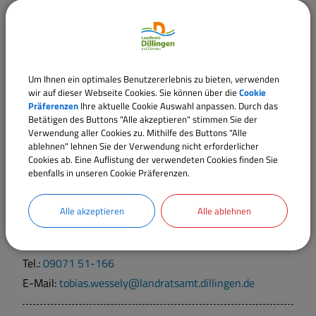
Ansprechpartner:
Herr
Fritz
Tel.:
09071 51-159
E-Mail:
alexander.fritz@landratsamt.dillingen.de
Um Ihnen ein optimales Benutzererlebnis zu bieten, verwenden
wir auf dieser Webseite Cookies. Sie können über die
Cookie
Präferenzen
Ihre aktuelle Cookie Auswahl anpassen. Durch das
Ansprechpartner:
Betätigen des Buttons "Alle akzeptieren" stimmen Sie der
Verwendung aller Cookies zu. Mithilfe des Buttons "Alle
Herr
Gufler
ablehnen" lehnen Sie der Verwendung nicht erforderlicher
Cookies ab. Eine Auflistung der verwendeten Cookies finden Sie
Tel.:
09071 51-165
ebenfalls in unseren Cookie Präferenzen.
E-Mail:
stefan.gufler@landratsamt.dillingen.de
Alle akzeptieren
Alle ablehnen
Ansprechpartner:
Herr
T.
Wessely
Tel.:
09071 51-166
E-Mail:
tobias.wessely@landratsamt.dillingen.de