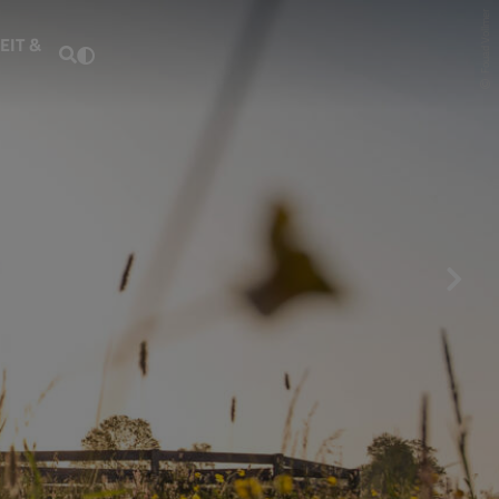
Fouad Vollmer
EIT &