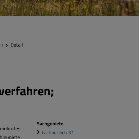
en
Detail
verfahren;
Sachgebiete
 konkretes
Fachbereich 31 -
chleunigte