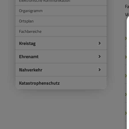
Elektronische Kommunikation
F
Organigramm
Vo
Ortsplan
Fachbereiche
Kreistag
Ehrenamt
Nahverkehr
Katastrophenschutz