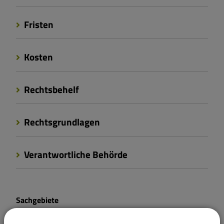
Fristen
Kosten
Rechtsbehelf
Rechtsgrundlagen
Verantwortliche Behörde
Sachgebiete
Abteilung 2 - Rechtsamt, Soziales und Jugend