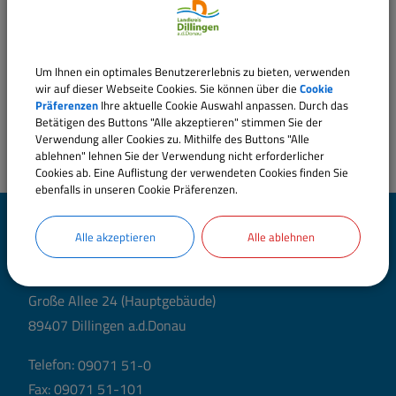
Um Ihnen ein optimales Benutzererlebnis zu bieten, verwenden
wir auf dieser Webseite Cookies. Sie können über die
Cookie
Präferenzen
Ihre aktuelle Cookie Auswahl anpassen. Durch das
Betätigen des Buttons "Alle akzeptieren" stimmen Sie der
Verwendung aller Cookies zu. Mithilfe des Buttons "Alle
ablehnen" lehnen Sie der Verwendung nicht erforderlicher
Cookies ab. Eine Auflistung der verwendeten Cookies finden Sie
ebenfalls in unseren Cookie Präferenzen.
Landratsamt Dillingen
Alle akzeptieren
Alle ablehnen
a.d.Donau
Große Allee 24 (Hauptgebäude)
89407 Dillingen a.d.Donau
Telefon:
09071 51-0
Fax: 09071 51-101