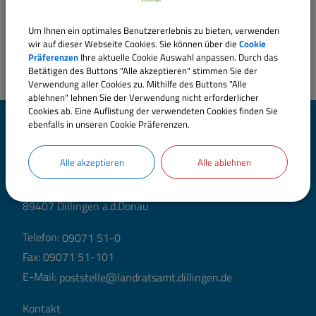
Um Ihnen ein optimales Benutzererlebnis zu bieten, verwenden
wir auf dieser Webseite Cookies. Sie können über die
Cookie
Präferenzen
Ihre aktuelle Cookie Auswahl anpassen. Durch das
Betätigen des Buttons "Alle akzeptieren" stimmen Sie der
Verwendung aller Cookies zu. Mithilfe des Buttons "Alle
ablehnen" lehnen Sie der Verwendung nicht erforderlicher
Cookies ab. Eine Auflistung der verwendeten Cookies finden Sie
ebenfalls in unseren Cookie Präferenzen.
Landratsamt Dillingen
a.d.Donau
Alle akzeptieren
Alle ablehnen
Große Allee 24 (Hauptgebäude)
89407 Dillingen a.d.Donau
Telefon:
09071 51-0
Fax: 09071 51-101
E-Mail:
poststelle@landratsamt.dillingen.de
Kontakt