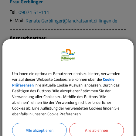
Frau
Gerblinger
Tel.:
09071 51-111
E-Mail:
Renate.Gerblinger@landratsamt.dillingen.de
Ansprechpartner:
Frau
Sandmaier
Tel.:
09071 51-110
E-Mail:
sabrina.sandmaier@landratsamt.dillingen.de
Um Ihnen ein optimales Benutzererlebnis zu bieten, verwenden
wir auf dieser Webseite Cookies. Sie können über die
Cookie
Sachgebiete
Präferenzen
Ihre aktuelle Cookie Auswahl anpassen. Durch das
Betätigen des Buttons "Alle akzeptieren" stimmen Sie der
Team 321 - Führerscheinstelle
Verwendung aller Cookies zu. Mithilfe des Buttons "Alle
ablehnen" lehnen Sie der Verwendung nicht erforderlicher
Cookies ab. Eine Auflistung der verwendeten Cookies finden Sie
ebenfalls in unseren Cookie Präferenzen.
Alle akzeptieren
Alle ablehnen