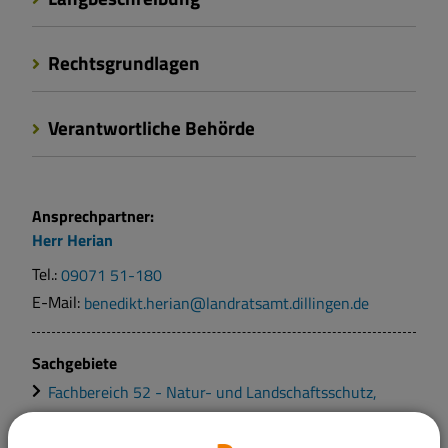
Rechtsgrundlagen
Verantwortliche Behörde
Ansprechpartner:
Herr
Herian
Tel.:
09071 51-180
E-Mail:
benedikt.herian@landratsamt.dillingen.de
Sachgebiete
Fachbereich 52 - Natur- und Landschaftsschutz,
Landesplanung, Raumordnung