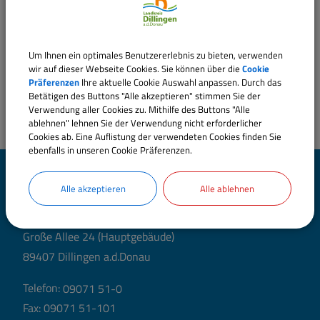
Um Ihnen ein optimales Benutzererlebnis zu bieten, verwenden
wir auf dieser Webseite Cookies. Sie können über die
Cookie
Präferenzen
Ihre aktuelle Cookie Auswahl anpassen. Durch das
Betätigen des Buttons "Alle akzeptieren" stimmen Sie der
Verwendung aller Cookies zu. Mithilfe des Buttons "Alle
ablehnen" lehnen Sie der Verwendung nicht erforderlicher
Cookies ab. Eine Auflistung der verwendeten Cookies finden Sie
ebenfalls in unseren Cookie Präferenzen.
Landratsamt Dillingen
Alle akzeptieren
Alle ablehnen
a.d.Donau
Große Allee 24 (Hauptgebäude)
89407 Dillingen a.d.Donau
Telefon:
09071 51-0
Fax: 09071 51-101