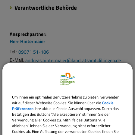
Verantwortliche Behörde
Ansprechpartner:
Herr
Hintermaier
Tel.:
09071 51-186
E-Mail:
andreas.hintermaier@landratsamt.dillingen.de
Ansprechpartner:
Frau
J.
Rettenberger
Tel.:
09071 51-233
Um Ihnen ein optimales Benutzererlebnis zu bieten, verwenden
wir auf dieser Webseite Cookies. Sie können über die
Cookie
E-Mail:
jasmin.rettenberger@landratsamt.dillingen.de
Präferenzen
Ihre aktuelle Cookie Auswahl anpassen. Durch das
Betätigen des Buttons "Alle akzeptieren" stimmen Sie der
Verwendung aller Cookies zu. Mithilfe des Buttons "Alle
Sachgebiete
ablehnen" lehnen Sie der Verwendung nicht erforderlicher
Fachbereich 33 - Öffentliche Sicherheit und Ordnung,
Cookies ab. Eine Auflistung der verwendeten Cookies finden Sie