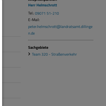
Herr
Helmschrott
Tel.:
09071 51-210
E-Mail:
peter.helmschrott@landratsamt.dillinge
n.de
Sachgebiete
Team 320 - Straßenverkehr