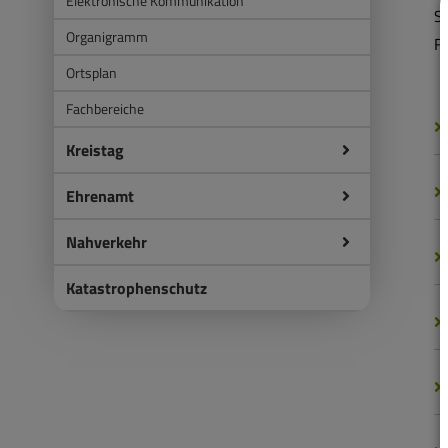
Elektronische Kommunikation
S
Organigramm
F
Ortsplan
Fachbereiche
Kreistag
Ehrenamt
Nahverkehr
Katastrophenschutz