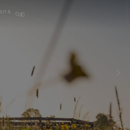
Fouad Vollmer
EIT &