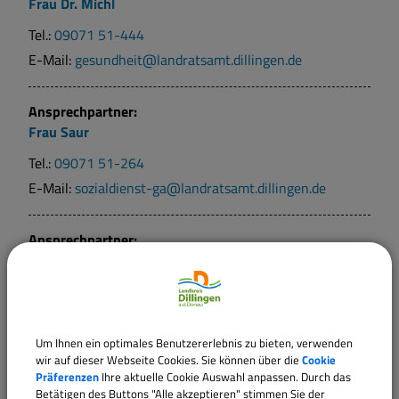
Frau
Dr.
Michl
Tel.:
09071 51-444
E-Mail:
gesundheit@landratsamt.dillingen.de
Ansprechpartner:
Frau
Saur
Tel.:
09071 51-264
E-Mail:
sozialdienst-ga@landratsamt.dillingen.de
Ansprechpartner:
Frau
S.
Eder
Tel.:
09071 51-306
E-Mail:
sozialdienst-ga@landratsamt.dillingen.de
Um Ihnen ein optimales Benutzererlebnis zu bieten, verwenden
wir auf dieser Webseite Cookies. Sie können über die
Cookie
Ansprechpartner:
Präferenzen
Ihre aktuelle Cookie Auswahl anpassen. Durch das
Frau
Senger
Betätigen des Buttons "Alle akzeptieren" stimmen Sie der