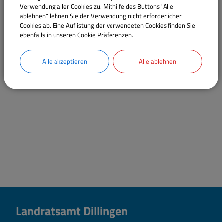
Verwendung aller Cookies zu. Mithilfe des Buttons "Alle
Tel.:
09071 51-4726
ablehnen" lehnen Sie der Verwendung nicht erforderlicher
E-Mail:
sozialdienst-ga@landratsamt.dillingen.de
Cookies ab. Eine Auflistung der verwendeten Cookies finden Sie
ebenfalls in unseren Cookie Präferenzen.
Sachgebiete
Alle akzeptieren
Alle ablehnen
Team 500 - Gesundheitsförderung und Prävention
Landratsamt Dillingen