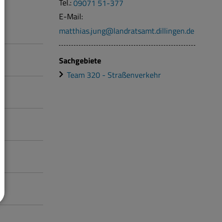
Tel.:
09071 51-377
E-Mail:
matthias.jung@landratsamt.dillingen.de
Sachgebiete
Team 320 - Straßenverkehr