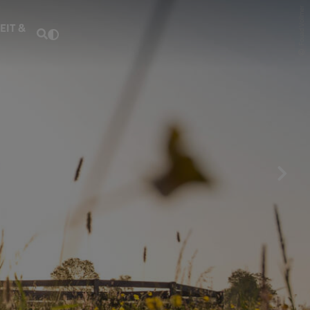
Fouad Vollmer
EIT &