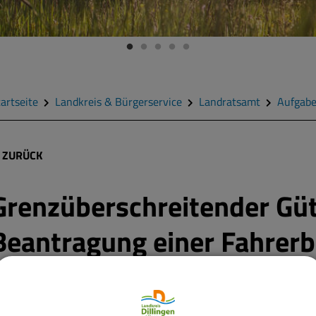
artseite
Landkreis & Bürgerservice
Landratsamt
Aufgab
ZURÜCK
Grenzüberschreitender Güt
Beantragung einer Fahrer
enn Sie Fahrpersonal aus Nicht-EU-Staaten beschäftigen, müssen
iese eine Fahrerbescheinigung beantragen.