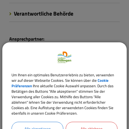
Verantwortliche Behörde
Ansprechpartner:
Herr
Kommer
Tel.:
09071 51-105
E-Mail:
thomas.kommer@landratsamt.dillingen.de
Um Ihnen ein optimales Benutzererlebnis zu bieten, verwenden
wir auf dieser Webseite Cookies. Sie können über die
Cookie
Sachgebiete
Präferenzen
Ihre aktuelle Cookie Auswahl anpassen. Durch das
Fachbereich 33 - Öffentliche Sicherheit und Ordnung,
Betätigen des Buttons "Alle akzeptieren" stimmen Sie der
Verwendung aller Cookies zu. Mithilfe des Buttons "Alle
Gewerbe
ablehnen" lehnen Sie der Verwendung nicht erforderlicher
Cookies ab. Eine Auflistung der verwendeten Cookies finden Sie
ebenfalls in unseren Cookie Präferenzen.
Alle akzeptieren
Alle ablehnen