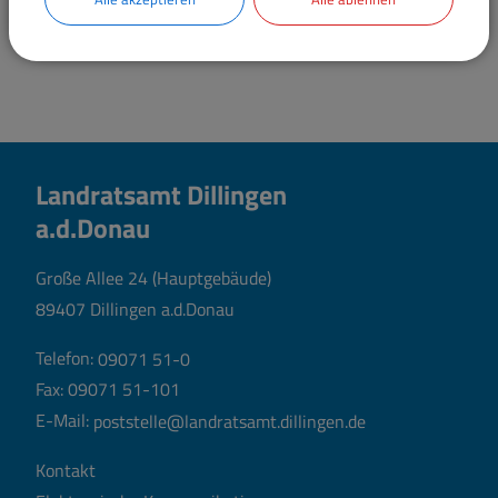
Landratsamt Dillingen
a.d.Donau
Große Allee 24 (Hauptgebäude)
89407 Dillingen a.d.Donau
Telefon:
09071 51-0
Fax: 09071 51-101
E-Mail:
poststelle@landratsamt.dillingen.de
Kontakt