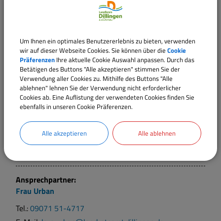
Ansprechpartner:
Um Ihnen ein optimales Benutzererlebnis zu bieten, verwenden
Frau
Ackermann
wir auf dieser Webseite Cookies. Sie können über die
Cookie
Präferenzen
Ihre aktuelle Cookie Auswahl anpassen. Durch das
Tel.:
09071 51-106
Betätigen des Buttons "Alle akzeptieren" stimmen Sie der
Verwendung aller Cookies zu. Mithilfe des Buttons "Alle
E-Mail:
dorothee.ackermann@landratsamt.dillingen.de
ablehnen" lehnen Sie der Verwendung nicht erforderlicher
Cookies ab. Eine Auflistung der verwendeten Cookies finden Sie
ebenfalls in unseren Cookie Präferenzen.
Ansprechpartner:
Frau
Hopfenzitz
Alle akzeptieren
Alle ablehnen
Tel.:
09071 51-4711
E-Mail:
marie.hopfenzitz@landratsamt.dillingen.de
Ansprechpartner:
Frau
Urban
Tel.:
09071 51-4717