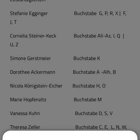
Stefanie Egginger Buchstabe G, P, R, X | F,
J, T
Cornelia Steiner-Keck Buchstabe Ali-Az, I, Q |
U, Z
Simone Gerstmeier Buchstabe K
Dorothee Ackermann Buchstabe A -Alh, B
Nicola Königstein-Eicher Buchstabe H, O
Marie Hopfenzitz Buchstabe M
Vanessa Kuhn Buchstabe D, S, V
Theresa Zeller Buchstabe C, E, L, N, W,
Y