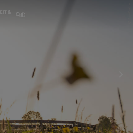
Fouad Vollmer
EIT &