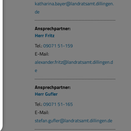
katharina.bayer@landratsamt.dillingen.
de
Ansprechpartner:
Herr
Fritz
Tel.:
09071 51-159
E-Mail:
alexander.fritz@landratsamt.dillingen.d
e
Ansprechpartner:
Herr
Gufler
Tel.:
09071 51-165
E-Mail:
stefan.gufler@landratsamt.dillingen.de