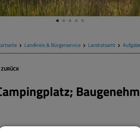
artseite
Landkreis & Bürgerservice
Landratsamt
Aufgab
ZURÜCK
Campingplatz; Baugenehmi