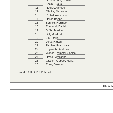
9
Dr. Schuster, Ursula
10
Kneißl, Klaus
11
Neulist, Annette
12
Ohgke, Alexander
13
Probst, Annemarie
14
Haller, Beppo
15
Schmid, Herlinde
16
Thébaud, Daniel
17
Brülls, Marion
18
Brill, Manfred
19
Zint, Doris
20
Lenz, Harald
21
Fischer, Franziska
22
Köglowitz, Andreas
23
Weber-Frommel, Sabine
24
Hawel, Wolfgang
25
Gramm-Goppel, Maria
26
Thrul, Bernhard
Stand: 19.09.2013 11:56:41
OK.Wahl