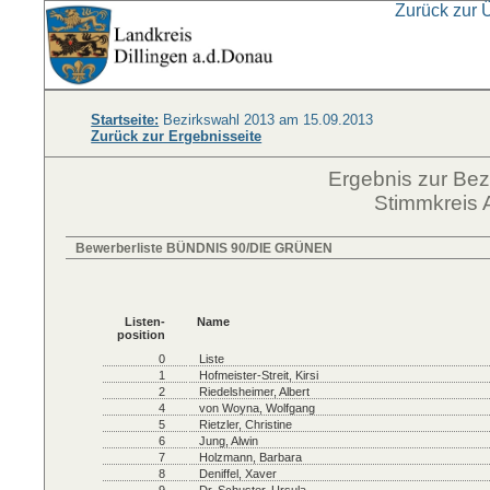
Zurück zur 
Startseite:
Bezirkswahl 2013 am 15.09.2013
Zurück zur Ergebnisseite
Ergebnis zur Be
Stimmkreis 
Bewerberliste BÜNDNIS 90/DIE GRÜNEN
Listen-
Name
position
0
Liste
1
Hofmeister-Streit, Kirsi
2
Riedelsheimer, Albert
4
von Woyna, Wolfgang
5
Rietzler, Christine
6
Jung, Alwin
7
Holzmann, Barbara
8
Deniffel, Xaver