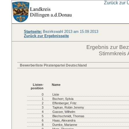
Zurück zur 
Startseite:
Bezirkswahl 2013 am 15.09.2013
Zurück zur Ergebnisseite
Ergebnis zur Be
Stimmkreis 
Bewerberliste Piratenpartei Deutschland
Listen-
Name
position
0
Liste
1
Bschorr, Sylvia
2
Effenberger, Fritz
3
Tapkan, Robin Jeremy
4
Gasser, Wilhelm
5
Blechschmidt, Thomas
6
Haas, Alexandra
8
Dumke, Marianne