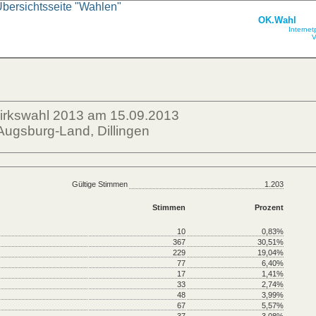
Übersichtsseite "Wahlen"
OK.Wahl
Internet
V
zirkswahl 2013 am 15.09.2013
Augsburg-Land, Dillingen
Gültige Stimmen
1.203
Stimmen
Prozent
10
0,83%
367
30,51%
229
19,04%
77
6,40%
17
1,41%
33
2,74%
48
3,99%
67
5,57%