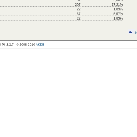
37
3,08%
207
17,21%
22
1,83%
67
5,57%
22
1,83%
S
 PiI 2.2.7 - © 2008-2010
AKDB