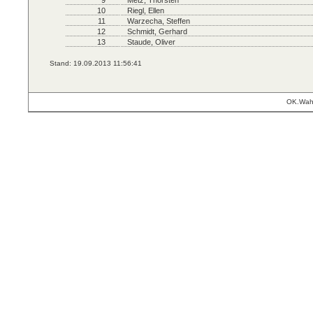
9
Metz, Thorsten
10
Riegl, Ellen
11
Warzecha, Steffen
12
Schmidt, Gerhard
13
Staude, Oliver
Stand: 19.09.2013 11:56:41
OK.Wahl