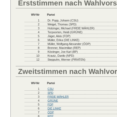
Erststimmen nach Wahlvors
WV-Nr
Partei
1
Dr. Popp, Johann (CSU)
2
Weigel, Thomas (SPD)
3
Holzinger, Michael (FREIE WÄHLER)
4
Terpoorten, Heidi (GRÜNE)
5
Jäger, Alois (FDP)
6
Müller, Erika (DIE LINKE)
7
Müller, Wolfgang Alexander (ÖDP)
8
Brenner, Maximilian (REP)
9
Köstinger, Joe Karl (BP)
10
Krautz, Danilo (NPD)
12
Steppuhn, Werner (PIRATEN)
Zweitstimmen nach Wahlvo
WV-Nr
Partei
1
CSU
2
SPD
3
FREIE WÄHLER
4
GRÜNE
5
FDP
6
DIE LINKE
7
ÖDP
8
REP