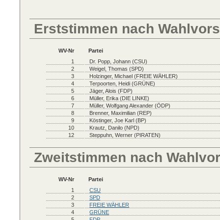
Erststimmen nach Wahlvors
WV-Nr
Partei
1
Dr. Popp, Johann (CSU)
2
Weigel, Thomas (SPD)
3
Holzinger, Michael (FREIE WÄHLER)
4
Terpoorten, Heidi (GRÜNE)
5
Jäger, Alois (FDP)
6
Müller, Erika (DIE LINKE)
7
Müller, Wolfgang Alexander (ÖDP)
8
Brenner, Maximilian (REP)
9
Köstinger, Joe Karl (BP)
10
Krautz, Danilo (NPD)
12
Steppuhn, Werner (PIRATEN)
Zweitstimmen nach Wahlvo
WV-Nr
Partei
1
CSU
2
SPD
3
FREIE WÄHLER
4
GRÜNE
5
FDP