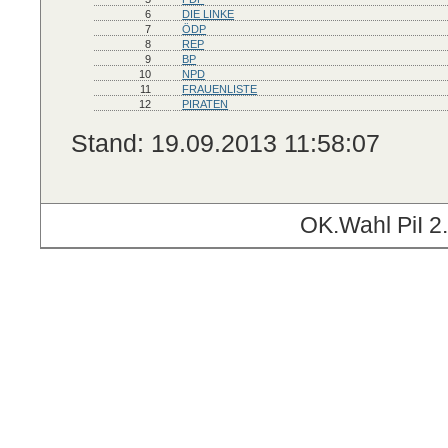
6
DIE LINKE
7
ÖDP
8
REP
9
BP
10
NPD
11
FRAUENLISTE
12
PIRATEN
Stand: 19.09.2013 11:58:07
OK.Wahl PiI 2