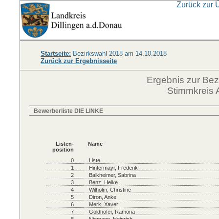
Zurück zur 
Startseite:
Bezirkswahl 2018 am 14.10.2018
Zurück zur Ergebnisseite
Ergebnis zur Be
Stimmkreis 
Bewerberliste DIE LINKE
Listen-
Name
position
0
Liste
1
Hintermayr, Frederik
2
Balkheimer, Sabrina
3
Benz, Heike
4
Wilholm, Christine
5
Diron, Anke
6
Merk, Xaver
7
Goldhofer, Ramona