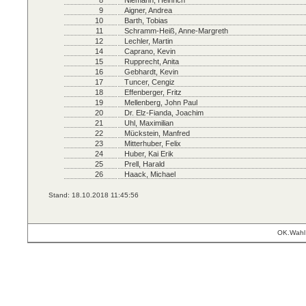
8
Niemann, Heinrich
9
Aigner, Andrea
10
Barth, Tobias
11
Schramm-Heiß, Anne-Margreth
12
Lechler, Martin
14
Caprano, Kevin
15
Rupprecht, Anita
16
Gebhardt, Kevin
17
Tuncer, Cengiz
18
Effenberger, Fritz
19
Mellenberg, John Paul
20
Dr. Elz-Fianda, Joachim
21
Uhl, Maximilian
22
Mückstein, Manfred
23
Mitterhuber, Felix
24
Huber, Kai Erik
25
Prell, Harald
26
Haack, Michael
Stand: 18.10.2018 11:45:56
OK.Wahl 