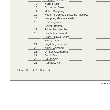
8
Römpp, Brigitte
9
Horn, Franz
10
Arzberger, Berta
11
Müller, Wolfgang
12
Kuderna-Demuth, Susanne Angelika
14
Weppner, Manuela Maria
15
Huemer, Robert
16
Görlitz, Renate
17
Fritzsche, Matthias
18
Brunhuber, Roland
19
Filser, Ludwig Georg
20
Keller, Robert
21
Bogdahn, Benedikt
22
Keller, Wolfgang
23
Dr. Becker, Andreas
24
Borel, Peter
25
Bauer, Alois
26
Rembold, Karl
Stand: 18.10.2018 11:45:56
OK.Wahl 