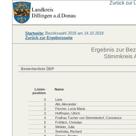
Zurück zur 
Startseite:
Bezirkswahl 2018 am 14.10.2018
Zurück zur Ergebnisseite
Ergebnis zur Be
Stimmkreis 
Bewerberliste ÖDP
Listen-
Name
position
0
Liste
1
Abt, Alexander
2
Fischer, Lucia Maria
3
Hoffmann, Ulrich
4
Freifrau Tucher von Simmelsdorf, Constanze
5
Fröhlich, Christian
6
Winkler, Julia
7
Snehotta, Richard