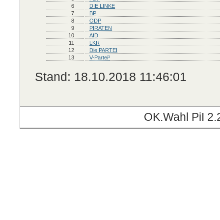
6
DIE LINKE
7
BP
8
ÖDP
9
PIRATEN
10
AfD
11
LKR
12
Die PARTEI
13
V-Partei³
Stand: 18.10.2018 11:46:01
OK.Wahl PiI 2.