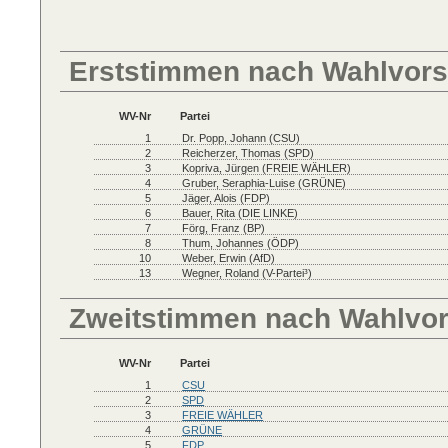
Erststimmen nach Wahlvors
WV-Nr
Partei
1
Dr. Popp, Johann (CSU)
2
Reicherzer, Thomas (SPD)
3
Kopriva, Jürgen (FREIE WÄHLER)
4
Gruber, Seraphia-Luise (GRÜNE)
5
Jäger, Alois (FDP)
6
Bauer, Rita (DIE LINKE)
7
Förg, Franz (BP)
8
Thum, Johannes (ÖDP)
10
Weber, Erwin (AfD)
13
Wegner, Roland (V-Partei³)
Zweitstimmen nach Wahlvo
WV-Nr
Partei
1
CSU
2
SPD
3
FREIE WÄHLER
4
GRÜNE
5
FDP