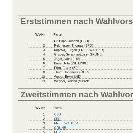
Erststimmen nach Wahlvors
WV-Nr
Partei
1
Dr. Popp, Johann (CSU)
2
Reicherzer, Thomas (SPD)
3
Kopriva, Jürgen (FREIE WÄHLER)
4
Gruber, Seraphia-Luise (GRÜNE)
5
Jäger, Alois (FDP)
6
Bauer, Rita (DIE LINKE)
7
Förg, Franz (BP)
8
Thum, Johannes (ÖDP)
10
Weber, Erwin (AfD)
13
Wegner, Roland (V-Partei³)
Zweitstimmen nach Wahlvo
WV-Nr
Partei
1
CSU
2
SPD
3
FREIE WÄHLER
4
GRÜNE
5
FDP