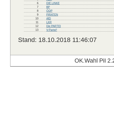
6
DIE LINKE
7
BP
8
ÖDP
9
PIRATEN
10
AfD
11
LKR
12
Die PARTEI
13
V-Partei³
Stand: 18.10.2018 11:46:07
OK.Wahl PiI 2.