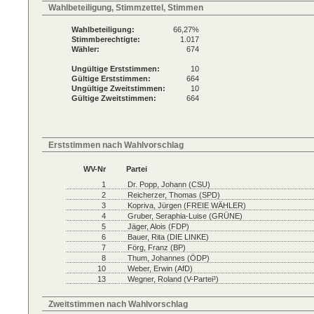
Wahlbeteiligung, Stimmzettel, Stimmen
Wahlbeteiligung:
66,27%
Stimmberechtigte:
1.017
Wähler:
674
Ungültige Erststimmen:
10
Gültige Erststimmen:
664
Ungültige Zweitstimmen:
10
Gültige Zweitstimmen:
664
Erststimmen nach Wahlvorschlag
WV-Nr
Partei
1
Dr. Popp, Johann (CSU)
2
Reicherzer, Thomas (SPD)
3
Kopriva, Jürgen (FREIE WÄHLER)
4
Gruber, Seraphia-Luise (GRÜNE)
5
Jäger, Alois (FDP)
6
Bauer, Rita (DIE LINKE)
7
Förg, Franz (BP)
8
Thum, Johannes (ÖDP)
10
Weber, Erwin (AfD)
13
Wegner, Roland (V-Partei³)
Zweitstimmen nach Wahlvorschlag