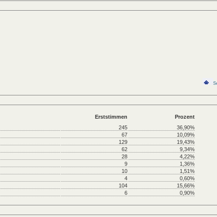
S
Erststimmen
Prozent
245
36,90%
67
10,09%
129
19,43%
62
9,34%
28
4,22%
9
1,36%
10
1,51%
4
0,60%
104
15,66%
6
0,90%