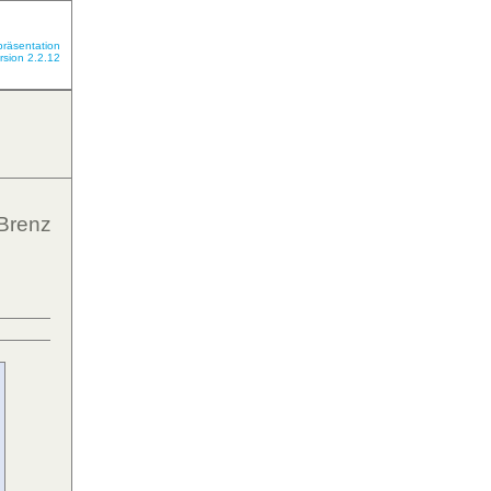
präsentation
rsion 2.2.12
.Brenz