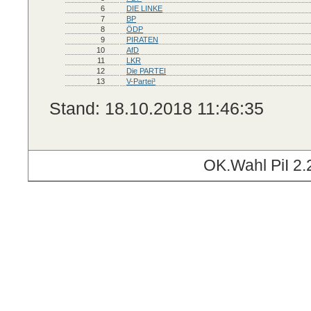
6
DIE LINKE
7
BP
8
ÖDP
9
PIRATEN
10
AfD
11
LKR
12
Die PARTEI
13
V-Partei³
Stand: 18.10.2018 11:46:35
OK.Wahl PiI 2.