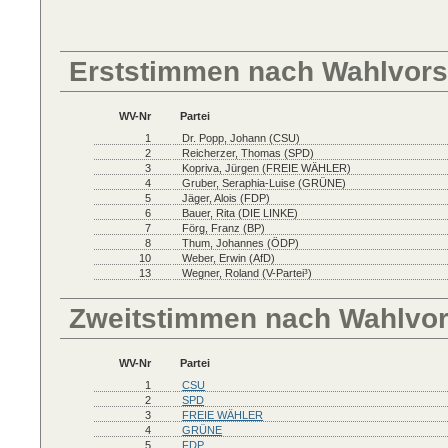
Erststimmen nach Wahlvors
WV-Nr
Partei
1
Dr. Popp, Johann (CSU)
2
Reicherzer, Thomas (SPD)
3
Kopriva, Jürgen (FREIE WÄHLER)
4
Gruber, Seraphia-Luise (GRÜNE)
5
Jäger, Alois (FDP)
6
Bauer, Rita (DIE LINKE)
7
Förg, Franz (BP)
8
Thum, Johannes (ÖDP)
10
Weber, Erwin (AfD)
13
Wegner, Roland (V-Partei³)
Zweitstimmen nach Wahlvo
WV-Nr
Partei
1
CSU
2
SPD
3
FREIE WÄHLER
4
GRÜNE
5
FDP