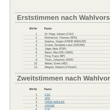
Erststimmen nach Wahlvors
WV-Nr
Partei
1
Dr. Popp, Johann (CSU)
2
Reicherzer, Thomas (SPD)
3
Kopriva, Jürgen (FREIE WÄHLER)
4
Gruber, Seraphia-Luise (GRÜNE)
5
Jäger, Alois (FDP)
6
Bauer, Rita (DIE LINKE)
7
Förg, Franz (BP)
8
Thum, Johannes (ÖDP)
10
Weber, Erwin (AfD)
13
Wegner, Roland (V-Partei³)
Zweitstimmen nach Wahlvo
WV-Nr
Partei
1
CSU
2
SPD
3
FREIE WÄHLER
4
GRÜNE
5
FDP