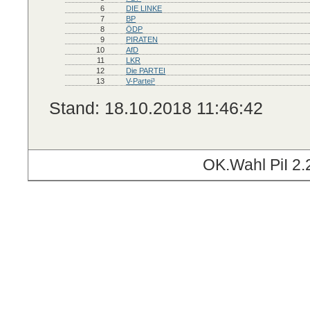
6
DIE LINKE
7
BP
8
ÖDP
9
PIRATEN
10
AfD
11
LKR
12
Die PARTEI
13
V-Partei³
Stand: 18.10.2018 11:46:42
OK.Wahl PiI 2.