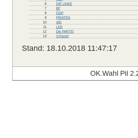
6
DIE LINKE
7
BP
8
ÖDP
9
PIRATEN
10
AfD
11
LKR
12
Die PARTEI
13
V-Partei³
Stand: 18.10.2018 11:47:17
OK.Wahl PiI 2.