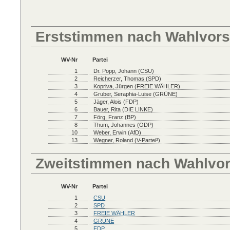
Erststimmen nach Wahlvors
WV-Nr
Partei
1
Dr. Popp, Johann (CSU)
2
Reicherzer, Thomas (SPD)
3
Kopriva, Jürgen (FREIE WÄHLER)
4
Gruber, Seraphia-Luise (GRÜNE)
5
Jäger, Alois (FDP)
6
Bauer, Rita (DIE LINKE)
7
Förg, Franz (BP)
8
Thum, Johannes (ÖDP)
10
Weber, Erwin (AfD)
13
Wegner, Roland (V-Partei³)
Zweitstimmen nach Wahlvo
WV-Nr
Partei
1
CSU
2
SPD
3
FREIE WÄHLER
4
GRÜNE
5
FDP