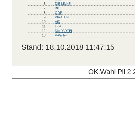
6
DIE LINKE
7
BP
8
ÖDP
9
PIRATEN
10
AfD
11
LKR
12
Die PARTEI
13
V-Partei³
Stand: 18.10.2018 11:47:15
OK.Wahl PiI 2.