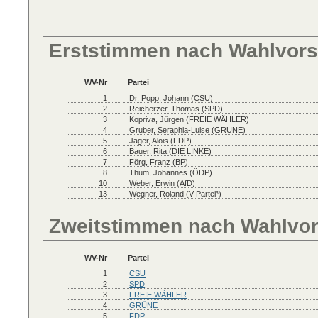
Erststimmen nach Wahlvors
WV-Nr
Partei
1
Dr. Popp, Johann (CSU)
2
Reicherzer, Thomas (SPD)
3
Kopriva, Jürgen (FREIE WÄHLER)
4
Gruber, Seraphia-Luise (GRÜNE)
5
Jäger, Alois (FDP)
6
Bauer, Rita (DIE LINKE)
7
Förg, Franz (BP)
8
Thum, Johannes (ÖDP)
10
Weber, Erwin (AfD)
13
Wegner, Roland (V-Partei³)
Zweitstimmen nach Wahlvo
WV-Nr
Partei
1
CSU
2
SPD
3
FREIE WÄHLER
4
GRÜNE
5
FDP