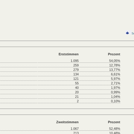
S
Erststimmen
Prozent
1.095
54,05%
259
12,78%
279
13,77%
134
6,61%
121
5,97%
55
2,71%
40
1,97%
20
0,99%
21
1,04%
2
0,10%
Zweitstimmen
Prozent
1.067
52,48%
213
10,48%