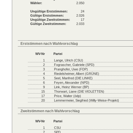
Wähler:
2.050
Ungültige Erststimmen:
24
Gültige Erststimmen:
2.026
Ungültige Zweitstimmen:
17
Gültige Zweitstimmen:
2.033
Erststimmen nach Wahlvorschlag
WV-Nr
Partei
1
Lange, Ulrich (CSU)
2
Fograscher, Gabriele (SPD)
3
Pranghofer, Uwe (FDP)
4
Riedelsheimer, Albert (GRÜNE)
5
Seel, Manfred (DIE LINKE)
6
Feyen, Alexander (NPD)
9
Link, Heinz Werner (BP)
15
Thorwart, Liane (DIE VIOLETTEN)
17
Price, Walter (ödp)
20
Lemmermeier, Siegfried (Willy-Weise-Projekt)
Zweitstimmen nach Wahlvorschlag
WV-Nr
Partei
1
CSU
2
SPD