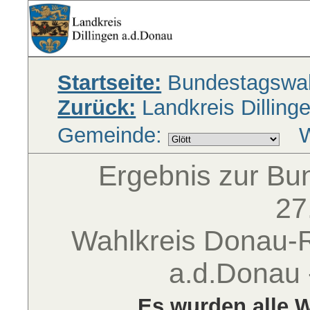
Startseite:
Bundestagswah
Zurück:
Landkreis Dilling
Gemeinde:
W
Ergebnis zur B
27
Wahlkreis Donau-Ri
a.d.Donau 
Es wurden alle W