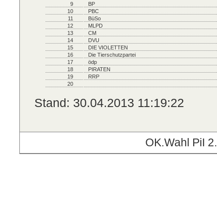
9
BP
10
PBC
11
BüSo
12
MLPD
13
CM
14
DVU
15
DIE VIOLETTEN
16
Die Tierschutzpartei
17
ödp
18
PIRATEN
19
RRP
20
Stand: 30.04.2013 11:19:22
OK.Wahl PiI 2