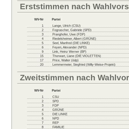
Erststimmen nach Wahlvors
WV-Nr
Partei
1
Lange, Ulrich (CSU)
2
Fograscher, Gabriele (SPD)
3
Pranghofer, Uwe (FDP)
4
Riedelsheimer, Albert (GRÜNE)
5
Seel, Manfred (DIE LINKE)
6
Feyen, Alexander (NPD)
9
Link, Heinz Werner (BP)
15
Thorwart, Liane (DIE VIOLETTEN)
17
Price, Walter (ödp)
20
Lemmermeier, Siegfried (Willy-Weise-Projekt)
Zweitstimmen nach Wahlvo
WV-Nr
Partei
1
CSU
2
SPD
3
FDP
4
GRÜNE
5
DIE LINKE
6
NPD
7
REP
8
FAMILIE