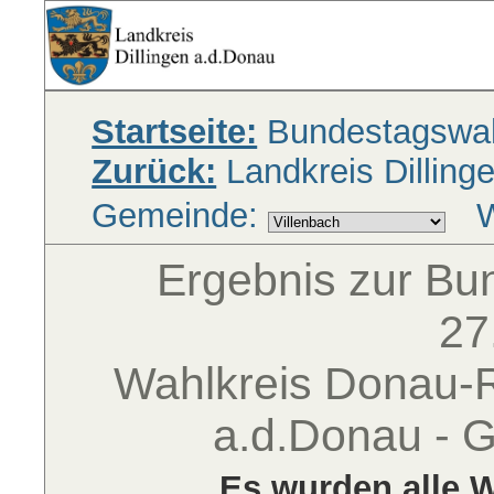
Startseite:
Bundestagswah
Zurück:
Landkreis Dilling
Gemeinde:
W
Ergebnis zur B
27
Wahlkreis Donau-Ri
a.d.Donau - 
Es wurden alle W