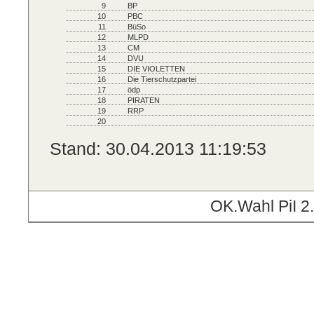
9
BP
10
PBC
11
BüSo
12
MLPD
13
CM
14
DVU
15
DIE VIOLETTEN
16
Die Tierschutzpartei
17
ödp
18
PIRATEN
19
RRP
20
Stand: 30.04.2013 11:19:53
OK.Wahl PiI 2