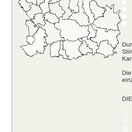
p
D
F
P
Dur
Sti
Kar
Die
ein
DIE