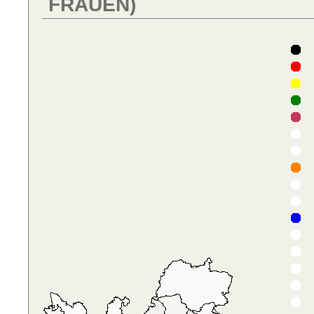
FRAUEN)
D
P
B
T
D