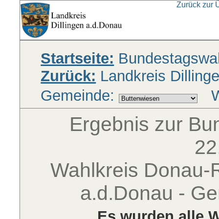
Zurück zur 
Startseite:
Bundestagswah
Zurück:
Landkreis Dilling
Gemeinde:
W
Ergebnis zur B
22
Wahlkreis Donau-Ri
a.d.Donau - G
Es wurden alle W