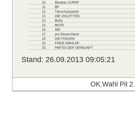
10
Bündnis 21/RRP
11
BP
12
Tierschutzpartei
13
DIE VIOLETTEN
14
BüSo
15
MLPD
16
AfD
17
pro Deutschland
18
DIE FRAUEN
19
FREIE WÄHLER
20
PARTEI DER VERNUNFT
Stand: 26.09.2013 09:05:21
OK.Wahl PiI 2