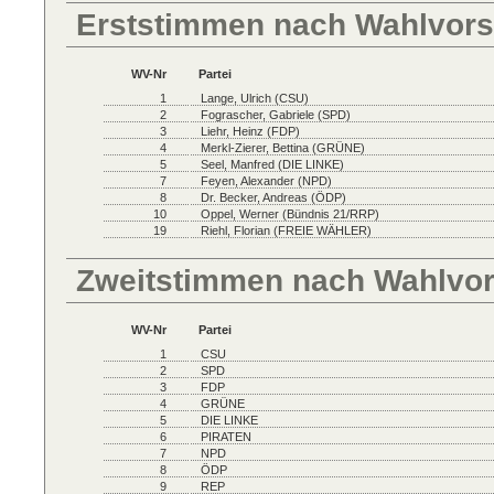
Erststimmen nach Wahlvors
WV-Nr
Partei
1
Lange, Ulrich (CSU)
2
Fograscher, Gabriele (SPD)
3
Liehr, Heinz (FDP)
4
Merkl-Zierer, Bettina (GRÜNE)
5
Seel, Manfred (DIE LINKE)
7
Feyen, Alexander (NPD)
8
Dr. Becker, Andreas (ÖDP)
10
Oppel, Werner (Bündnis 21/RRP)
19
Riehl, Florian (FREIE WÄHLER)
Zweitstimmen nach Wahlvo
WV-Nr
Partei
1
CSU
2
SPD
3
FDP
4
GRÜNE
5
DIE LINKE
6
PIRATEN
7
NPD
8
ÖDP
9
REP