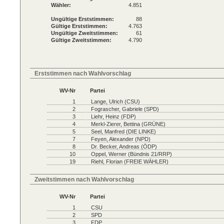
Wähler:
4.851
Ungültige Erststimmen:
88
Gültige Erststimmen:
4.763
Ungültige Zweitstimmen:
61
Gültige Zweitstimmen:
4.790
Erststimmen nach Wahlvorschlag
WV-Nr
Partei
1
Lange, Ulrich (CSU)
2
Fograscher, Gabriele (SPD)
3
Liehr, Heinz (FDP)
4
Merkl-Zierer, Bettina (GRÜNE)
5
Seel, Manfred (DIE LINKE)
7
Feyen, Alexander (NPD)
8
Dr. Becker, Andreas (ÖDP)
10
Oppel, Werner (Bündnis 21/RRP)
19
Riehl, Florian (FREIE WÄHLER)
Zweitstimmen nach Wahlvorschlag
WV-Nr
Partei
1
CSU
2
SPD
3
FDP