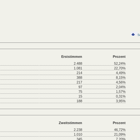
S
Erststimmen
Prozent
2.488
52,24%
1.081
22,70%
214
4,49%
388
8,15%
217
4,56%
97
2,04%
75
1,57%
15
0,31%
188
3,95%
Zweitstimmen
Prozent
2.238
46,72%
1.010
21,09%
345
7,20%