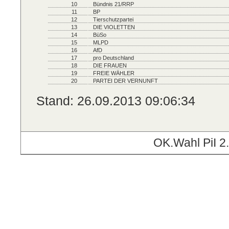
10
Bündnis 21/RRP
11
BP
12
Tierschutzpartei
13
DIE VIOLETTEN
14
BüSo
15
MLPD
16
AfD
17
pro Deutschland
18
DIE FRAUEN
19
FREIE WÄHLER
20
PARTEI DER VERNUNFT
Stand: 26.09.2013 09:06:34
OK.Wahl PiI 2