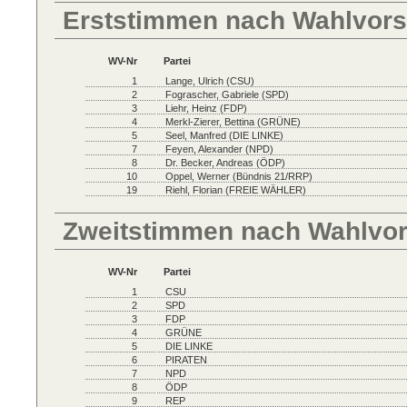
Erststimmen nach Wahlvors
WV-Nr
Partei
1
Lange, Ulrich (CSU)
2
Fograscher, Gabriele (SPD)
3
Liehr, Heinz (FDP)
4
Merkl-Zierer, Bettina (GRÜNE)
5
Seel, Manfred (DIE LINKE)
7
Feyen, Alexander (NPD)
8
Dr. Becker, Andreas (ÖDP)
10
Oppel, Werner (Bündnis 21/RRP)
19
Riehl, Florian (FREIE WÄHLER)
Zweitstimmen nach Wahlvo
WV-Nr
Partei
1
CSU
2
SPD
3
FDP
4
GRÜNE
5
DIE LINKE
6
PIRATEN
7
NPD
8
ÖDP
9
REP