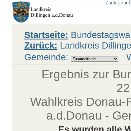
Zurück zur 
Startseite:
Bundestagswah
Zurück:
Landkreis Dilling
Gemeinde:
W
Ergebnis zur B
22
Wahlkreis Donau-Ri
a.d.Donau - G
Es wurden alle W