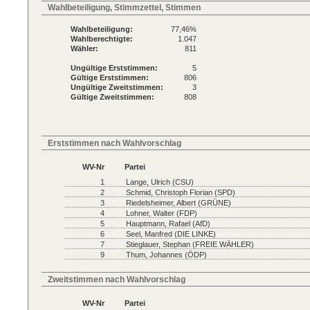
Wahlbeteiligung, Stimmzettel, Stimmen
Wahlbeteiligung:
77,46%
Wahlberechtigte:
1.047
Wähler:
811
Ungültige Erststimmen:
5
Gültige Erststimmen:
806
Ungültige Zweitstimmen:
3
Gültige Zweitstimmen:
808
Erststimmen nach Wahlvorschlag
WV-Nr
Partei
1
Lange, Ulrich (CSU)
2
Schmid, Christoph Florian (SPD)
3
Riedelsheimer, Albert (GRÜNE)
4
Lohner, Walter (FDP)
5
Hauptmann, Rafael (AfD)
6
Seel, Manfred (DIE LINKE)
7
Stieglauer, Stephan (FREIE WÄHLER)
9
Thum, Johannes (ÖDP)
Zweitstimmen nach Wahlvorschlag
WV-Nr
Partei