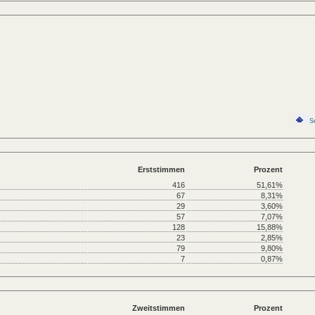
S
Erststimmen
Prozent
416
51,61%
67
8,31%
29
3,60%
57
7,07%
128
15,88%
23
2,85%
79
9,80%
7
0,87%
Zweitstimmen
Prozent