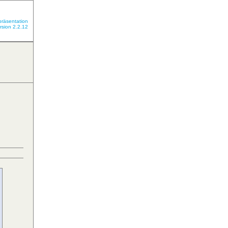
präsentation
rsion 2.2.12