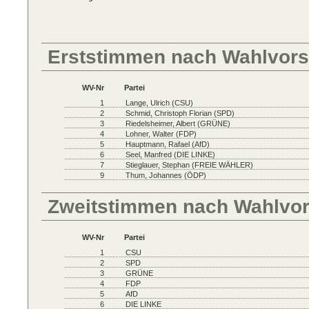
Erststimmen nach Wahlvors
WV-Nr
Partei
1
Lange, Ulrich (CSU)
2
Schmid, Christoph Florian (SPD)
3
Riedelsheimer, Albert (GRÜNE)
4
Lohner, Walter (FDP)
5
Hauptmann, Rafael (AfD)
6
Seel, Manfred (DIE LINKE)
7
Stieglauer, Stephan (FREIE WÄHLER)
9
Thum, Johannes (ÖDP)
Zweitstimmen nach Wahlvo
WV-Nr
Partei
1
CSU
2
SPD
3
GRÜNE
4
FDP
5
AfD
6
DIE LINKE