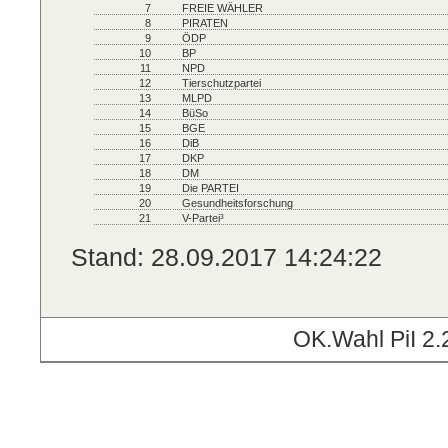
7
FREIE WÄHLER
8
PIRATEN
9
ÖDP
10
BP
11
NPD
12
Tierschutzpartei
13
MLPD
14
BüSo
15
BGE
16
DiB
17
DKP
18
DM
19
Die PARTEI
20
Gesundheitsforschung
21
V-Partei³
Stand: 28.09.2017 14:24:22
OK.Wahl PiI 2.