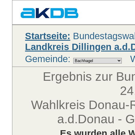
Startseite:
Bundestagswah
Landkreis Dillingen a.d
Gemeinde:
W
Ergebnis zur B
24
Wahlkreis Donau-Ri
a.d.Donau - 
Es wurden alle W